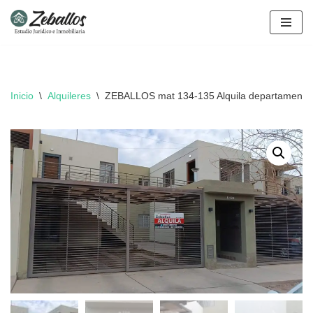
Ir
al
contenido
Inicio
\
Alquileres
\
ZEBALLOS mat 134-135 Alquila departamento p